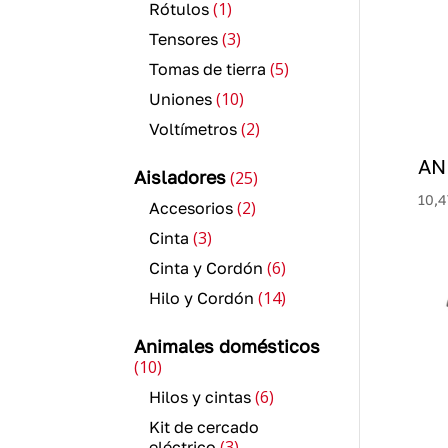
1
1
Rótulos
producto
3
3
Tensores
productos
5
5
Tomas de tierra
productos
10
10
Uniones
productos
2
2
Voltímetros
productos
AN 
25
Aisladores
25
productos
10,4
2
2
Accesorios
productos
3
3
Cinta
productos
6
6
Cinta y Cordón
productos
14
14
Hilo y Cordón
productos
Animales domésticos
10
10
productos
6
6
Hilos y cintas
productos
Kit de cercado
3
3
eléctrico