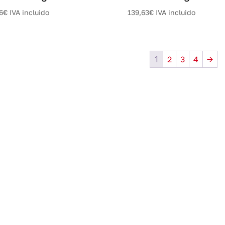
6
€
IVA incluido
139,63
€
IVA incluido
1
2
3
4
→