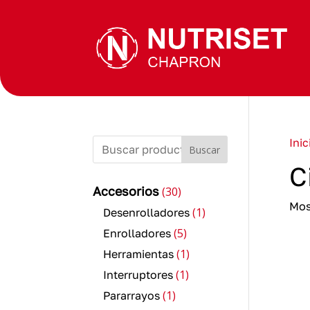
Inic
Buscar
C
30
Accesorios
30
productos
Mos
1
1
Desenrolladores
producto
5
5
Enrolladores
productos
1
1
Herramientas
producto
1
1
Interruptores
producto
1
1
Pararrayos
producto