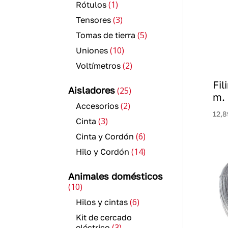
1
1
Rótulos
producto
3
3
Tensores
productos
5
5
Tomas de tierra
productos
10
10
Uniones
productos
2
2
Voltímetros
productos
Fil
25
Aisladores
25
m.
productos
2
2
Accesorios
12,8
productos
3
3
Cinta
productos
6
6
Cinta y Cordón
productos
14
14
Hilo y Cordón
productos
Animales domésticos
10
10
productos
6
6
Hilos y cintas
productos
Kit de cercado
3
3
eléctrico