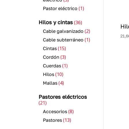
productos
1
1
Pastor eléctrico
producto
36
Hilos y cintas
36
Hil
productos
2
2
Cable galvanizado
21,6
productos
1
1
Cable subterráneo
producto
15
15
Cintas
productos
3
3
Cordón
productos
1
1
Cuerdas
producto
10
10
Hilos
productos
4
4
Mallas
productos
Pastores eléctricos
21
21
productos
8
8
Accesorios
productos
13
13
Pastores
productos