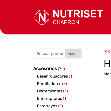
Inic
Buscar
H
30
Accesorios
30
productos
Mos
1
1
Desenrolladores
producto
5
5
Enrolladores
productos
1
1
Herramientas
producto
1
1
Interruptores
producto
1
1
Pararrayos
producto