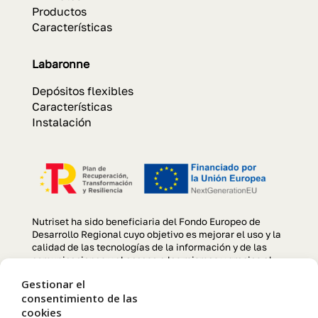
Productos
Características
Labaronne
Depósitos flexibles
Características
Instalación
Nutriset ha sido beneficiaria del Fondo Europeo de
Desarrollo Regional cuyo objetivo es mejorar el uso y la
calidad de las tecnologías de la información y de las
comunicaciones y el acceso a las mismas y gracias al
que se ha llevado a cabo un Proyecto de creación y
Gestionar el
optimización de la página web, para la mejora de
consentimiento de las
competitividad y productividad de la empresa durante el
cookies
año 2022. Para ello ha contado con el apoyo del