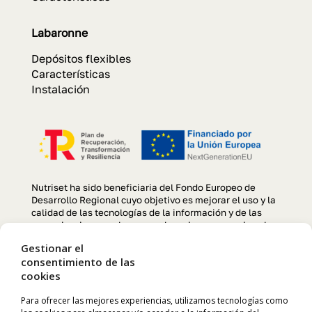
Labaronne
Depósitos flexibles
Características
Instalación
Nutriset ha sido beneficiaria del Fondo Europeo de
Desarrollo Regional cuyo objetivo es mejorar el uso y la
calidad de las tecnologías de la información y de las
comunicaciones y el acceso a las mismas y gracias al
que se ha llevado a cabo un Proyecto de creación y
Gestionar el
optimización de la página web, para la mejora de
consentimiento de las
competitividad y productividad de la empresa durante el
cookies
año 2022. Para ello ha contado con el apoyo del
programa TIC CÁMARAS de la Cámara de Comercio de
Manresa. «Una manera de hacer Europa»
Para ofrecer las mejores experiencias, utilizamos tecnologías como