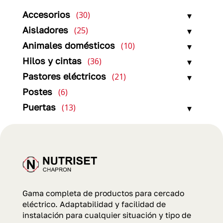
30
Accesorios
30
productos
25
Aisladores
25
productos
10
Animales domésticos
10
productos
36
Hilos y cintas
36
productos
21
Pastores eléctricos
21
productos
6
Postes
6
productos
13
Puertas
13
productos
Gama completa de productos para cercado
eléctrico. Adaptabilidad y facilidad de
instalación para cualquier situación y tipo de