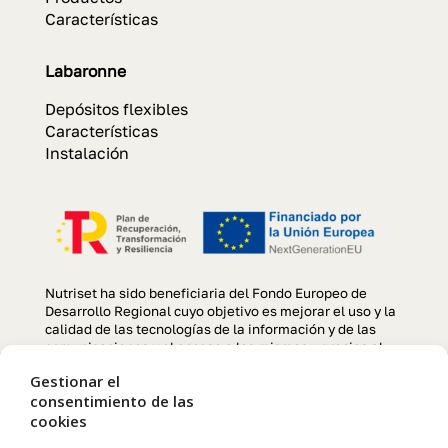
Características
Labaronne
Depósitos flexibles
Características
Instalación
Nutriset ha sido beneficiaria del Fondo Europeo de
Desarrollo Regional cuyo objetivo es mejorar el uso y la
calidad de las tecnologías de la información y de las
comunicaciones y el acceso a las mismas y gracias al
que se ha llevado a cabo un Proyecto de creación y
Gestionar el
optimización de la página web, para la mejora de
consentimiento de las
competitividad y productividad de la empresa durante el
año 2022. Para ello ha contado con el apoyo del
cookies
programa TIC CÁMARAS de la Cámara de Comercio de