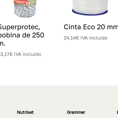
Superprotec,
Cinta Eco 20 m
bobina de 250
24,14
€
IVA incluido
m.
23,17
€
IVA incluido
Nutriset
Grammer