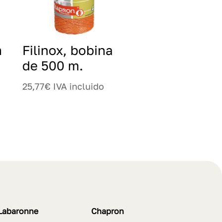
m
Filinox, bobina
de 500 m.
25,77
€
IVA incluido
Labaronne
Chapron