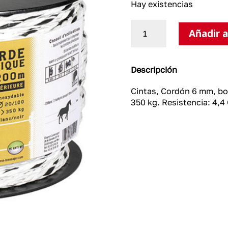
Hay existencias
Cordón
Añadir a
6
mm,
bobina
de
Descripción
200
m.
Cintas, Cordón 6 mm, bo
cantidad
350 kg. Resistencia: 4,