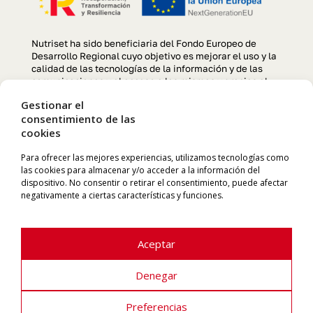
Nutriset ha sido beneficiaria del Fondo Europeo de
Desarrollo Regional cuyo objetivo es mejorar el uso y la
calidad de las tecnologías de la información y de las
comunicaciones y el acceso a las mismas y gracias al
que se ha llevado a cabo un Proyecto de creación y
Gestionar el
optimización de la página web, para la mejora de
consentimiento de las
competitividad y productividad de la empresa durante el
cookies
año 2022. Para ello ha contado con el apoyo del
programa TIC CÁMARAS de la Cámara de Comercio de
Manresa. «Una manera de hacer Europa»
Para ofrecer las mejores experiencias, utilizamos tecnologías como
las cookies para almacenar y/o acceder a la información del
dispositivo. No consentir o retirar el consentimiento, puede afectar
negativamente a ciertas características y funciones.
Aceptar
Denegar
NUTRISET S.L. | Pol. Ind. El Cortés | 08262 Callús (Barcelona)
Preferencias