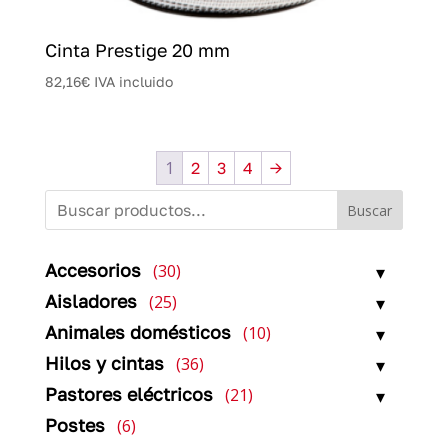
Cinta Prestige 20 mm
82,16
€
IVA incluido
1
2
3
4
→
Buscar
30
Accesorios
30
productos
25
Aisladores
25
productos
10
Animales domésticos
10
productos
36
Hilos y cintas
36
productos
21
Pastores eléctricos
21
productos
6
Postes
6
productos