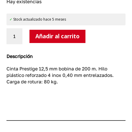
Hay existencias
✓
Stock actualizado hace 5 meses
Cinta
Añadir al carrito
Prestige
12,5
mm
cantidad
Descripción
Cinta Prestige 12,5 mm bobina de 200 m. Hilo
plástico reforzado 4 inox 0,40 mm entrelazados.
Carga de rotura: 80 kg.