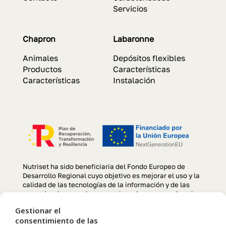
Servicios
Chapron
Labaronne
Animales
Depósitos flexibles
Productos
Características
Características
Instalación
Nutriset ha sido beneficiaria del Fondo Europeo de
Desarrollo Regional cuyo objetivo es mejorar el uso y la
calidad de las tecnologías de la información y de las
comunicaciones y el acceso a las mismas y gracias al
que se ha llevado a cabo un Proyecto de creación y
Gestionar el
optimización de la página web, para la mejora de
consentimiento de las
competitividad y productividad de la empresa durante el