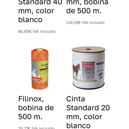
Standard 40
mm, bobina
mm, color
de 500 m.
blanco
119,19
€
IVA incluido
66,85
€
IVA incluido
Filinox,
Cinta
bobina de
Standard 20
500 m.
mm, color
blanco
25,77
€
IVA incluido