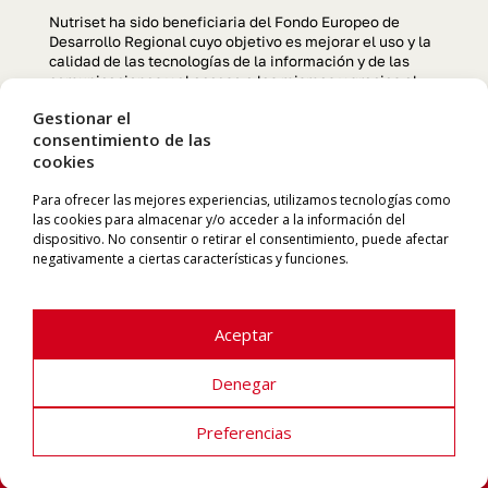
Nutriset ha sido beneficiaria del Fondo Europeo de
Desarrollo Regional cuyo objetivo es mejorar el uso y la
calidad de las tecnologías de la información y de las
comunicaciones y el acceso a las mismas y gracias al
que se ha llevado a cabo un Proyecto de creación y
Gestionar el
optimización de la página web, para la mejora de
consentimiento de las
competitividad y productividad de la empresa durante el
cookies
año 2022. Para ello ha contado con el apoyo del
programa TIC CÁMARAS de la Cámara de Comercio de
Manresa. «Una manera de hacer Europa»
Para ofrecer las mejores experiencias, utilizamos tecnologías como
las cookies para almacenar y/o acceder a la información del
dispositivo. No consentir o retirar el consentimiento, puede afectar
negativamente a ciertas características y funciones.
Aceptar
Denegar
NUTRISET S.L. | Pol. Ind. El Cortés | 08262 Callús (Barcelona)
Preferencias
Avíso Legal
–
Política de Privacidad
–
Política de Cookies