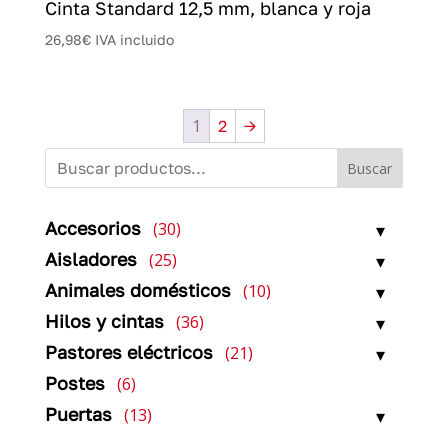
Cinta Standard 12,5 mm, blanca y roja
26,98
€
IVA incluido
1
2
→
Buscar
30
Accesorios
30
productos
25
Aisladores
25
productos
10
Animales domésticos
10
productos
36
Hilos y cintas
36
productos
21
Pastores eléctricos
21
productos
6
Postes
6
productos
13
Puertas
13
productos