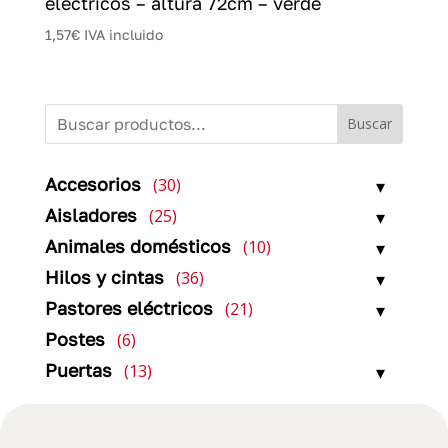
eléctricos – altura 72cm – verde
1,57
€
IVA incluido
Buscar
30
Accesorios
30
productos
25
Aisladores
25
productos
10
Animales domésticos
10
productos
36
Hilos y cintas
36
productos
21
Pastores eléctricos
21
productos
6
Postes
6
productos
13
Puertas
13
productos