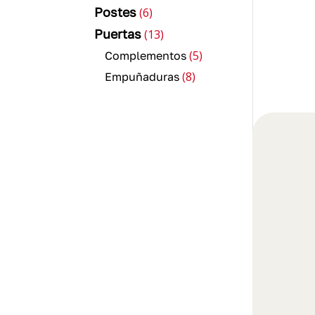
6
Postes
6
productos
13
Puertas
13
productos
5
5
Complementos
productos
8
8
Empuñaduras
productos