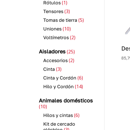
1
1
Rótulos
producto
3
3
Tensores
productos
5
5
Tomas de tierra
productos
10
10
Uniones
productos
2
2
Voltímetros
productos
De
25
Aisladores
25
productos
85,7
2
2
Accesorios
productos
3
3
Cinta
productos
6
6
Cinta y Cordón
productos
14
14
Hilo y Cordón
productos
Animales domésticos
10
10
productos
6
6
Hilos y cintas
productos
Kit de cercado
3
3
eléctrico