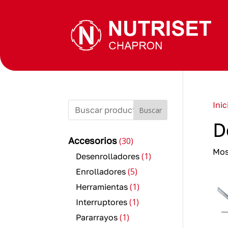
Inic
Buscar
D
30
Accesorios
30
productos
Mos
1
1
Desenrolladores
producto
5
5
Enrolladores
productos
1
1
Herramientas
producto
1
1
Interruptores
producto
1
1
Pararrayos
producto