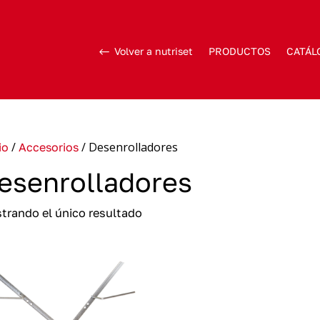
Volver a nutriset
PRODUCTOS
CATÁL
/
/ Desenrolladores
io
Accesorios
esenrolladores
trando el único resultado