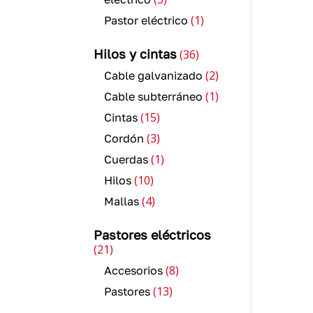
productos
1
1
Pastor eléctrico
producto
36
Hilos y cintas
36
productos
2
2
Cable galvanizado
productos
1
1
Cable subterráneo
producto
15
15
Cintas
productos
3
3
Cordón
productos
1
1
Cuerdas
producto
10
10
Hilos
productos
4
4
Mallas
productos
Pastores eléctricos
21
21
productos
8
8
Accesorios
productos
13
13
Pastores
productos