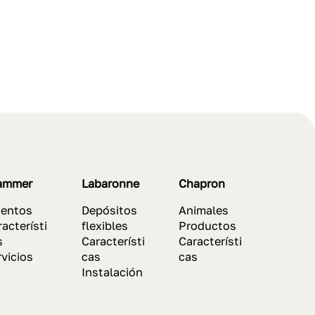
ammer
Labaronne
Chapron
ientos
Depósitos
Animales
acterísti
flexibles
Productos
s
Característi
Característi
rvicios
cas
cas
Instalación