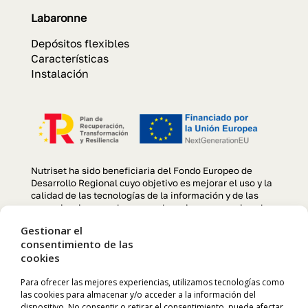
Labaronne
Depósitos flexibles
Características
Instalación
Nutriset ha sido beneficiaria del Fondo Europeo de
Desarrollo Regional cuyo objetivo es mejorar el uso y la
calidad de las tecnologías de la información y de las
comunicaciones y el acceso a las mismas y gracias al
que se ha llevado a cabo un Proyecto de creación y
Gestionar el
optimización de la página web, para la mejora de
consentimiento de las
competitividad y productividad de la empresa durante el
cookies
año 2022. Para ello ha contado con el apoyo del
programa TIC CÁMARAS de la Cámara de Comercio de
Manresa. «Una manera de hacer Europa»
Para ofrecer las mejores experiencias, utilizamos tecnologías como
las cookies para almacenar y/o acceder a la información del
dispositivo. No consentir o retirar el consentimiento, puede afectar