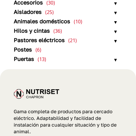
30
Accesorios
30
productos
25
Aisladores
25
productos
10
Animales domésticos
10
productos
36
Hilos y cintas
36
productos
21
Pastores eléctricos
21
productos
6
Postes
6
productos
13
Puertas
13
productos
Gama completa de productos para cercado
eléctrico. Adaptabilidad y facilidad de
instalación para cualquier situación y tipo de
animal.