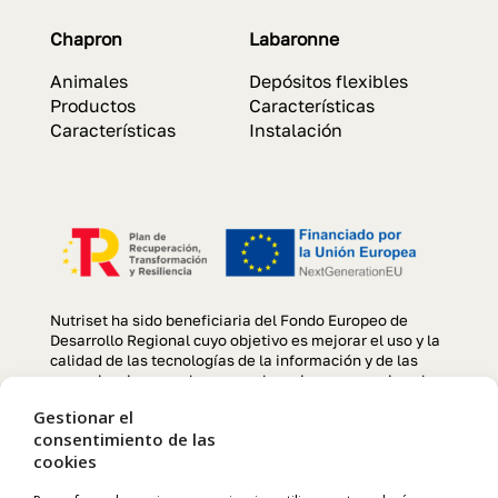
Chapron
Labaronne
Animales
Depósitos flexibles
Productos
Características
Características
Instalación
Nutriset ha sido beneficiaria del Fondo Europeo de
Desarrollo Regional cuyo objetivo es mejorar el uso y la
calidad de las tecnologías de la información y de las
comunicaciones y el acceso a las mismas y gracias al
que se ha llevado a cabo un Proyecto de creación y
Gestionar el
optimización de la página web, para la mejora de
consentimiento de las
competitividad y productividad de la empresa durante el
cookies
año 2022. Para ello ha contado con el apoyo del
programa TIC CÁMARAS de la Cámara de Comercio de