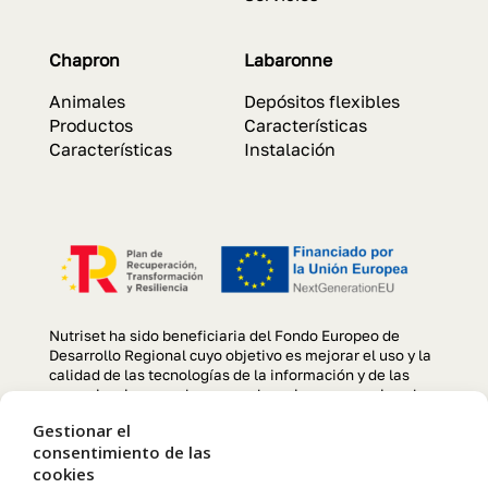
Chapron
Labaronne
Animales
Depósitos flexibles
Productos
Características
Características
Instalación
Nutriset ha sido beneficiaria del Fondo Europeo de
Desarrollo Regional cuyo objetivo es mejorar el uso y la
calidad de las tecnologías de la información y de las
comunicaciones y el acceso a las mismas y gracias al
que se ha llevado a cabo un Proyecto de creación y
Gestionar el
optimización de la página web, para la mejora de
consentimiento de las
competitividad y productividad de la empresa durante el
cookies
año 2022. Para ello ha contado con el apoyo del