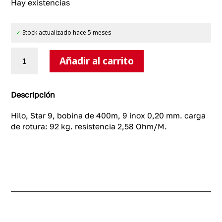
Hay existencias
✓
Stock actualizado hace 5 meses
Star
Añadir al carrito
9,
bobina
de
400
Descripción
m.
cantidad
Hilo, Star 9, bobina de 400m, 9 inox 0,20 mm. carga
de rotura: 92 kg. resistencia 2,58 Ohm/M.