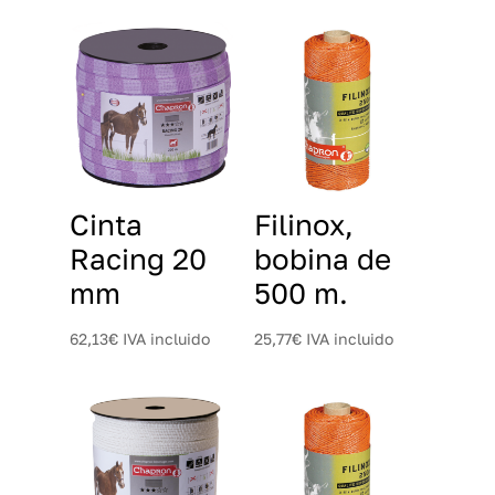
Cinta
Filinox,
Racing 20
bobina de
mm
500 m.
62,13
€
IVA incluido
25,77
€
IVA incluido