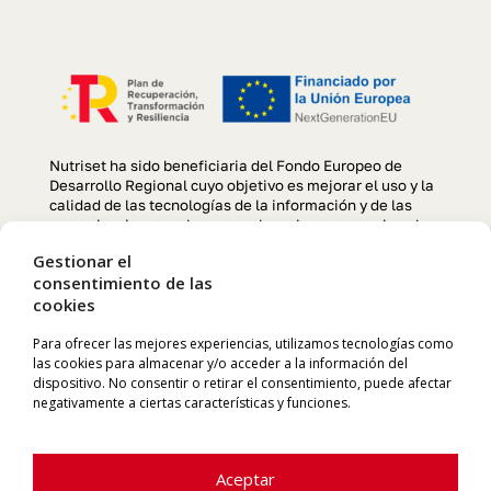
Nutriset ha sido beneficiaria del Fondo Europeo de
Desarrollo Regional cuyo objetivo es mejorar el uso y la
calidad de las tecnologías de la información y de las
comunicaciones y el acceso a las mismas y gracias al
que se ha llevado a cabo un Proyecto de creación y
Gestionar el
optimización de la página web, para la mejora de
consentimiento de las
competitividad y productividad de la empresa durante el
cookies
año 2022. Para ello ha contado con el apoyo del
programa TIC CÁMARAS de la Cámara de Comercio de
Manresa. «Una manera de hacer Europa»
Para ofrecer las mejores experiencias, utilizamos tecnologías como
las cookies para almacenar y/o acceder a la información del
dispositivo. No consentir o retirar el consentimiento, puede afectar
negativamente a ciertas características y funciones.
Aceptar