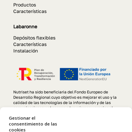
Productos
Características
Labaronne
Depósitos flexibles
Características
Instalación
Nutriset ha sido beneficiaria del Fondo Europeo de
Desarrollo Regional cuyo objetivo es mejorar el uso y la
calidad de las tecnologías de la información y de las
comunicaciones y el acceso a las mismas y gracias al
que se ha llevado a cabo un Proyecto de creación y
Gestionar el
optimización de la página web, para la mejora de
consentimiento de las
competitividad y productividad de la empresa durante el
cookies
año 2022. Para ello ha contado con el apoyo del