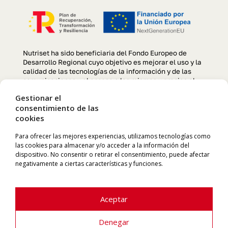
Nutriset ha sido beneficiaria del Fondo Europeo de
Desarrollo Regional cuyo objetivo es mejorar el uso y la
calidad de las tecnologías de la información y de las
comunicaciones y el acceso a las mismas y gracias al
que se ha llevado a cabo un Proyecto de creación y
Gestionar el
optimización de la página web, para la mejora de
consentimiento de las
competitividad y productividad de la empresa durante el
cookies
año 2022. Para ello ha contado con el apoyo del
programa TIC CÁMARAS de la Cámara de Comercio de
Manresa. «Una manera de hacer Europa»
Para ofrecer las mejores experiencias, utilizamos tecnologías como
las cookies para almacenar y/o acceder a la información del
dispositivo. No consentir o retirar el consentimiento, puede afectar
negativamente a ciertas características y funciones.
Aceptar
Denegar