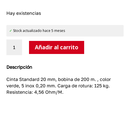
Hay existencias
✓
Stock actualizado hace 5 meses
Cinta
Añadir al carrito
Standard
20
mm,
color
Descripción
verde
cantidad
Cinta Standard 20 mm, bobina de 200 m. , color
verde, 5 inox 0,20 mm. Carga de rotura: 125 kg.
Resistencia: 4,56 Ohm/M.