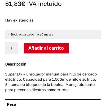
61,83
€
IVA incluido
Hay existencias
✓
Stock actualizado hace 5 meses
Super
Añadir al carrito
Elk
-
Enrollador
manual
Descripción
para
hilo
Super Elk – Enrollador manual para hilo de cercado
eléctrico
eléctrico. Capacidad para 1.500m de hilo eléctrico.
cantidad
Sistema de bloqueo de la bobina. Manejable tanto
para personas diestras como zurdas.
Peso