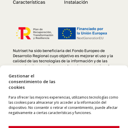
Características
Instalación
Nutriset ha sido beneficiaria del Fondo Europeo de
Desarrollo Regional cuyo objetivo es mejorar el uso y la
calidad de las tecnologías de la información y de las
comunicaciones y el acceso a las mismas y gracias al
que se ha llevado a cabo un Proyecto de creación y
Gestionar el
optimización de la página web, para la mejora de
consentimiento de las
competitividad y productividad de la empresa durante el
cookies
año 2022. Para ello ha contado con el apoyo del
programa TIC CÁMARAS de la Cámara de Comercio de
Manresa. «Una manera de hacer Europa»
Para ofrecer las mejores experiencias, utilizamos tecnologías como
las cookies para almacenar y/o acceder a la información del
dispositivo. No consentir o retirar el consentimiento, puede afectar
negativamente a ciertas características y funciones.