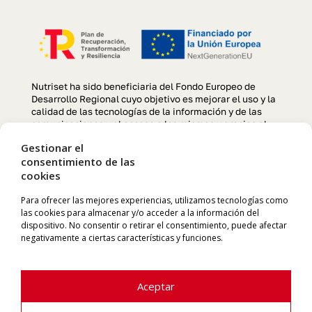
Nutriset ha sido beneficiaria del Fondo Europeo de
Desarrollo Regional cuyo objetivo es mejorar el uso y la
calidad de las tecnologías de la información y de las
comunicaciones y el acceso a las mismas y gracias al
que se ha llevado a cabo un Proyecto de creación y
Gestionar el
optimización de la página web, para la mejora de
consentimiento de las
competitividad y productividad de la empresa durante el
cookies
año 2022. Para ello ha contado con el apoyo del
programa TIC CÁMARAS de la Cámara de Comercio de
Manresa. «Una manera de hacer Europa»
Para ofrecer las mejores experiencias, utilizamos tecnologías como
las cookies para almacenar y/o acceder a la información del
dispositivo. No consentir o retirar el consentimiento, puede afectar
negativamente a ciertas características y funciones.
Aceptar