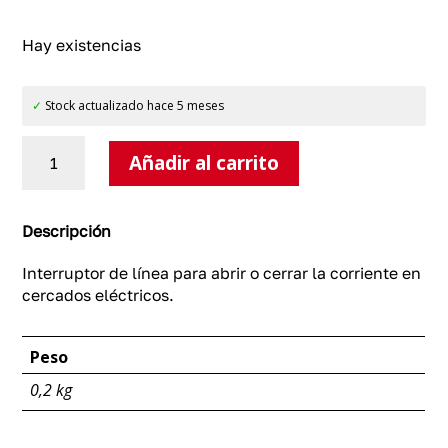
Hay existencias
✓
Stock actualizado hace 5 meses
Interruptor
Añadir al carrito
de
línea
para
cercados
Descripción
eléctricos
cantidad
Interruptor de línea para abrir o cerrar la corriente en
cercados eléctricos.
Peso
0,2 kg