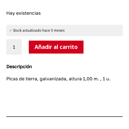
Hay existencias
✓
Stock actualizado hace 5 meses
Picas
Añadir al carrito
de
tierra,
galvanizada,
1
Descripción
u.
cantidad
Picas de tierra, galvanizada, altura 1,00 m. , 1 u.