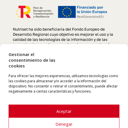
Nutriset ha sido beneficiaria del Fondo Europeo de
Desarrollo Regional cuyo objetivo es mejorar el uso y la
calidad de las tecnologías de la información y de las
comunicaciones y el acceso a las mismas y gracias al
que se ha llevado a cabo un Proyecto de creación y
Gestionar el
optimización de la página web, para la mejora de
consentimiento de las
competitividad y productividad de la empresa durante el
cookies
año 2022. Para ello ha contado con el apoyo del
programa TIC CÁMARAS de la Cámara de Comercio de
Manresa. «Una manera de hacer Europa»
Para ofrecer las mejores experiencias, utilizamos tecnologías como
las cookies para almacenar y/o acceder a la información del
dispositivo. No consentir o retirar el consentimiento, puede afectar
negativamente a ciertas características y funciones.
Aceptar
Denegar