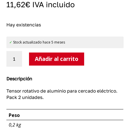
11,62
€
IVA incluido
Hay existencias
✓
Stock actualizado hace 5 meses
Tensor
Añadir al carrito
rotativo
de
aluminio
para
Descripción
cercado
eléctrico
Tensor rotativo de aluminio para cercado eléctrico.
cantidad
Pack 2 unidades.
Peso
0,2 kg