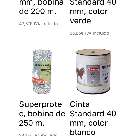
mm, bobina
Standard 40
de 200 m.
mm, color
verde
47,67
€
IVA incluido
66,85
€
IVA incluido
Superprote
Cinta
c, bobina de
Standard 40
250 m.
mm, color
blanco
23,17
€
IVA incluido