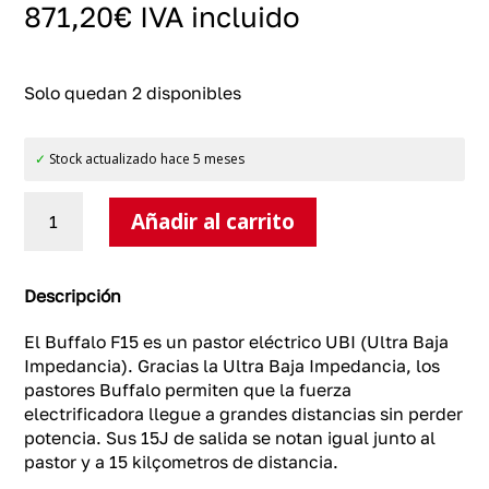
871,20
€
IVA incluido
Solo quedan 2 disponibles
✓
Stock actualizado hace 5 meses
Pastor
Añadir al carrito
eléctrico
Ultra
Baja
Impedancia
Descripción
BUFFALO
F15
El Buffalo F15 es un pastor eléctrico UBI (Ultra Baja
cantidad
Impedancia). Gracias la Ultra Baja Impedancia, los
pastores Buffalo permiten que la fuerza
electrificadora llegue a grandes distancias sin perder
potencia. Sus 15J de salida se notan igual junto al
pastor y a 15 kilçometros de distancia.