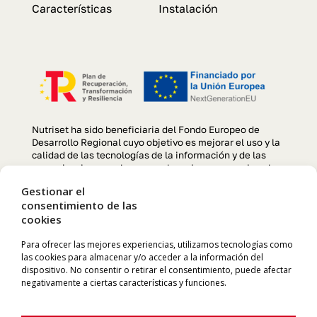
Características
Instalación
Nutriset ha sido beneficiaria del Fondo Europeo de
Desarrollo Regional cuyo objetivo es mejorar el uso y la
calidad de las tecnologías de la información y de las
comunicaciones y el acceso a las mismas y gracias al
que se ha llevado a cabo un Proyecto de creación y
Gestionar el
optimización de la página web, para la mejora de
consentimiento de las
competitividad y productividad de la empresa durante el
cookies
año 2022. Para ello ha contado con el apoyo del
programa TIC CÁMARAS de la Cámara de Comercio de
Manresa. «Una manera de hacer Europa»
Para ofrecer las mejores experiencias, utilizamos tecnologías como
las cookies para almacenar y/o acceder a la información del
dispositivo. No consentir o retirar el consentimiento, puede afectar
negativamente a ciertas características y funciones.