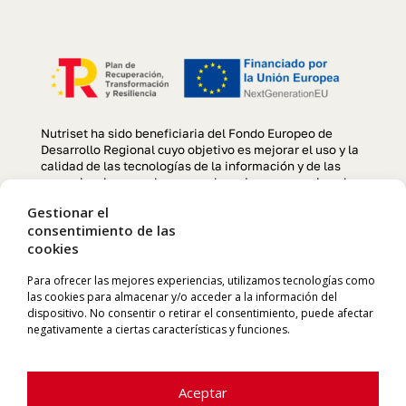
Nutriset ha sido beneficiaria del Fondo Europeo de
Desarrollo Regional cuyo objetivo es mejorar el uso y la
calidad de las tecnologías de la información y de las
comunicaciones y el acceso a las mismas y gracias al
que se ha llevado a cabo un Proyecto de creación y
Gestionar el
optimización de la página web, para la mejora de
consentimiento de las
competitividad y productividad de la empresa durante el
cookies
año 2022. Para ello ha contado con el apoyo del
programa TIC CÁMARAS de la Cámara de Comercio de
Manresa. «Una manera de hacer Europa»
Para ofrecer las mejores experiencias, utilizamos tecnologías como
las cookies para almacenar y/o acceder a la información del
dispositivo. No consentir o retirar el consentimiento, puede afectar
negativamente a ciertas características y funciones.
Aceptar