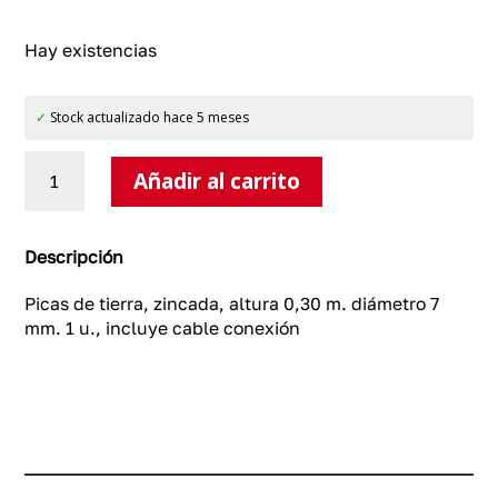
Hay existencias
✓
Stock actualizado hace 5 meses
Picas
Añadir al carrito
de
tierra,
zincada,
1
Descripción
u.
cantidad
Picas de tierra, zincada, altura 0,30 m. diámetro 7
mm. 1 u., incluye cable conexión