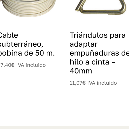
Cable
Triándulos para
subterráneo,
adaptar
bobina de 50 m.
empuñaduras d
hilo a cinta –
67,40
€
IVA incluido
40mm
11,07
€
IVA incluido