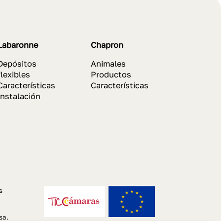
Labaronne
Chapron
Depósitos
Animales
flexibles
Productos
Características
Características
Instalación
s
sa.