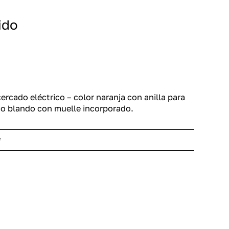
ido
rcado eléctrico – color naranja con anilla para
ico blando con muelle incorporado.
g