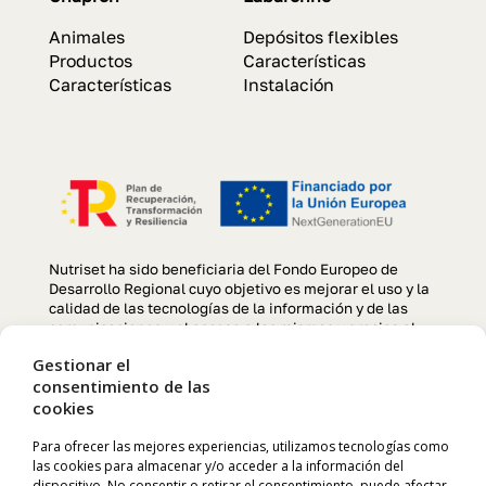
Animales
Depósitos flexibles
Productos
Características
Características
Instalación
Nutriset ha sido beneficiaria del Fondo Europeo de
Desarrollo Regional cuyo objetivo es mejorar el uso y la
calidad de las tecnologías de la información y de las
comunicaciones y el acceso a las mismas y gracias al
que se ha llevado a cabo un Proyecto de creación y
Gestionar el
optimización de la página web, para la mejora de
consentimiento de las
competitividad y productividad de la empresa durante el
cookies
año 2022. Para ello ha contado con el apoyo del
programa TIC CÁMARAS de la Cámara de Comercio de
Manresa. «Una manera de hacer Europa»
Para ofrecer las mejores experiencias, utilizamos tecnologías como
las cookies para almacenar y/o acceder a la información del
dispositivo. No consentir o retirar el consentimiento, puede afectar