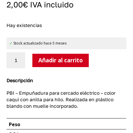
2,00
€
IVA incluido
Hay existencias
✓
Stock actualizado hace 5 meses
PBI
Añadir al carrito
-
Empuñadura
para
cercado
Descripción
eléctrico
-
PBI – Empuñadura para cercado eléctrico – color
color
caqui con anilla para hilo. Realizada en plástico
caqui
blando con muelle incorporado.
cantidad
Peso