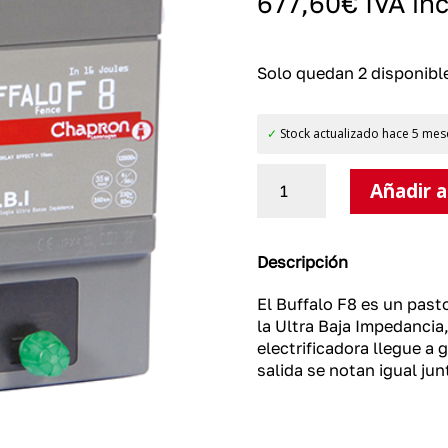
677,60
€
IVA in
Solo quedan 2 disponibl
✓
Stock actualizado hace 5 mes
Pastor
Añadir a
eléctrico
Ultra
Baja
Impedancia
Descripción
BUFFALO
F8
El Buffalo F8 es un pasto
cantidad
la Ultra Baja Impedancia
electrificadora llegue a
salida se notan igual jun