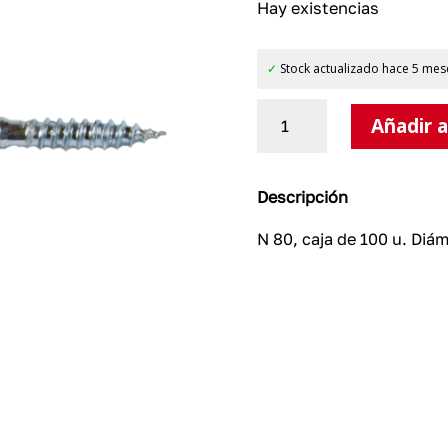
Hay existencias
✓
Stock actualizado hace 5 mes
N
Añadir a
80,
caja
de
100
Descripción
u.
cantidad
N 80, caja de 100 u. Diá