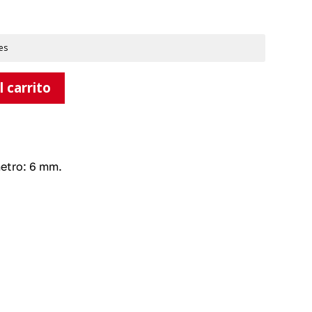
es
l carrito
metro: 6 mm.