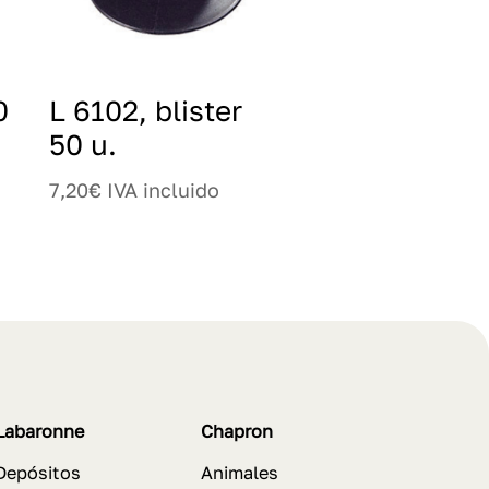
0
L 6102, blister
50 u.
7,20
€
IVA incluido
Labaronne
Chapron
Depósitos
Animales