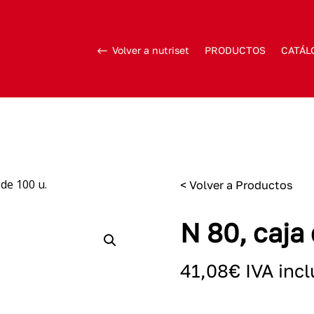
Volver a nutriset
PRODUCTOS
CATÁL
 de 100 u.
< Volver a Productos
N 80, caja
41,08
€
IVA inc