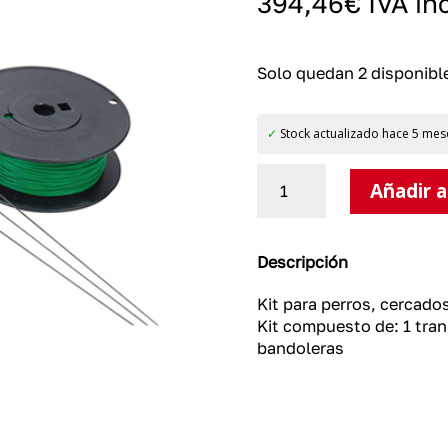
394,46
€
IVA in
Solo quedan 2 disponibl
✓
Stock actualizado hace 5 mes
Cercado
Añadir a
para
perros
sin
hilos
Descripción
-
Kit
Kit para perros, cercado
cantidad
Kit compuesto de: 1 trans
bandoleras