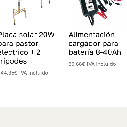
Placa solar 20W
Alimentación
para pastor
cargador para
eléctrico + 2
batería 8-40Ah
trípodes
55,66
€
IVA incluido
344,85
€
IVA incluido