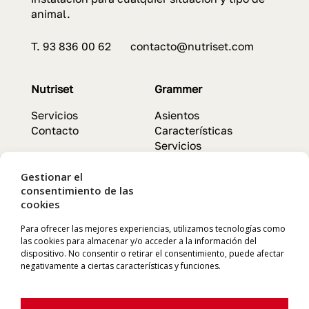
animal.
T. 93 836 00 62 contacto@nutriset.com
Nutriset
Grammer
Servicios
Asientos
Contacto
Características
Servicios
Gestionar el
Chapron
Labaronne
consentimiento de las
cookies
Animales
Depósitos flexibles
Productos
Características
Para ofrecer las mejores experiencias, utilizamos tecnologías como
las cookies para almacenar y/o acceder a la información del
Características
Instalación
dispositivo. No consentir o retirar el consentimiento, puede afectar
negativamente a ciertas características y funciones.