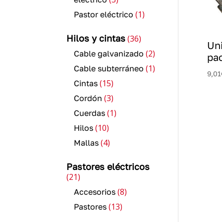
productos
1
1
Pastor eléctrico
producto
36
Hilos y cintas
36
Uni
productos
2
2
Cable galvanizado
pac
productos
1
1
Cable subterráneo
9,01
producto
15
15
Cintas
productos
3
3
Cordón
productos
1
1
Cuerdas
producto
10
10
Hilos
productos
4
4
Mallas
productos
Pastores eléctricos
21
21
productos
8
8
Accesorios
productos
13
13
Pastores
productos