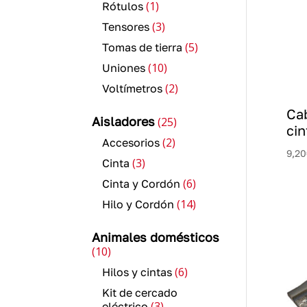
1
1
Rótulos
producto
3
3
Tensores
productos
5
5
Tomas de tierra
productos
10
10
Uniones
productos
2
2
Voltímetros
productos
Ca
25
Aisladores
25
cin
productos
2
2
Accesorios
9,20
productos
3
3
Cinta
productos
6
6
Cinta y Cordón
productos
14
14
Hilo y Cordón
productos
Animales domésticos
10
10
productos
6
6
Hilos y cintas
productos
Kit de cercado
3
3
eléctrico