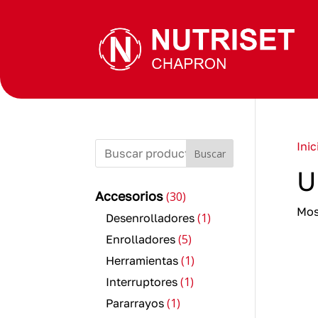
Inic
Buscar
U
30
Accesorios
30
productos
Mos
1
1
Desenrolladores
producto
5
5
Enrolladores
productos
1
1
Herramientas
producto
1
1
Interruptores
producto
1
1
Pararrayos
producto