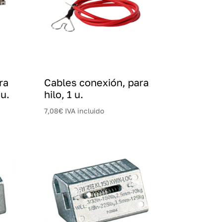
ra
Cables conexión, para
 u.
hilo, 1 u.
7,08
€
IVA incluido